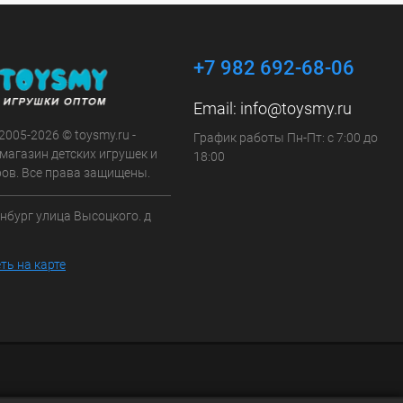
+7 982 692-68-06
Email:
info@toysmy.ru
 2005-2026 © toysmy.ru -
График работы Пн-Пт: с 7:00 до
магазин детских игрушек и
18:00
ров. Все права защищены.
инбург улица Высоцкого. д
ть на карте