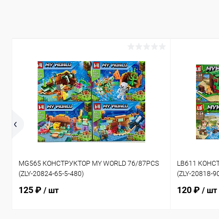
MG565 КОНСТРУКТОР MY WORLD 76/87PCS
LB611 КОНС
(ZLY-20824-65-5-480)
(ZLY-20818-9
125 ₽
120 ₽
/ шт
/ шт