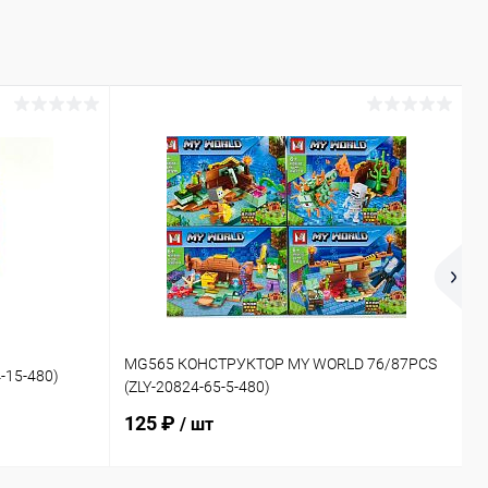
1
MG565 КОНСТРУКТОР MY WORLD 76/87PCS
-15-480)
Д
(ZLY-20824-65-5-480)
2
125 ₽
/ шт