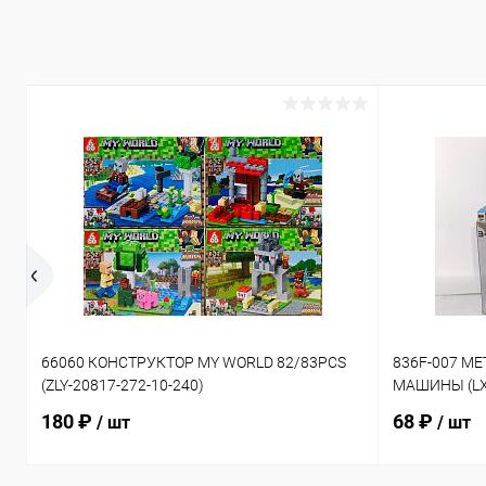
66060 КОНСТРУКТОР MY WORLD 82/83PCS
836F-007 М
(ZLY-20817-272-10-240)
МАШИНЫ (LX-
180 ₽
68 ₽
/ шт
/ шт