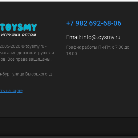
+7 982 692-68-06
Email:
info@toysmy.ru
 2005-2026 © toysmy.ru -
График работы Пн-Пт: с 7:00 до
магазин детских игрушек и
18:00
ров. Все права защищены.
инбург улица Высоцкого. д
ть на карте