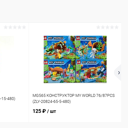
1
MG565 КОНСТРУКТОР MY WORLD 76/87PCS
-15-480)
Д
(ZLY-20824-65-5-480)
2
125 ₽
/ шт