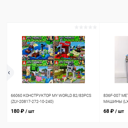
66060 КОНСТРУКТОР MY WORLD 82/83PCS
836F-007 М
(ZLY-20817-272-10-240)
МАШИНЫ (LX-
180 ₽
68 ₽
/ шт
/ шт