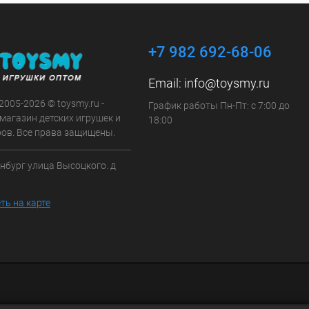
+7 982 692-68-06
Email:
info@toysmy.ru
 2005-2026 © toysmy.ru -
График работы Пн-Пт: с 7:00 до
магазин детских игрушек и
18:00
ров. Все права защищены.
инбург улица Высоцкого. д
ть на карте