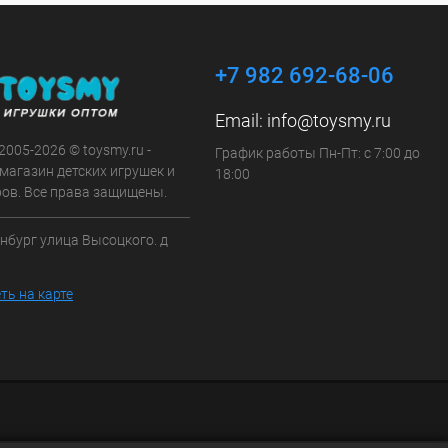
+7 982 692-68-06
Email:
info@toysmy.ru
 2005-2026 © toysmy.ru -
График работы Пн-Пт: с 7:00 до
магазин детских игрушек и
18:00
ров. Все права защищены.
инбург улица Высоцкого. д
ть на карте