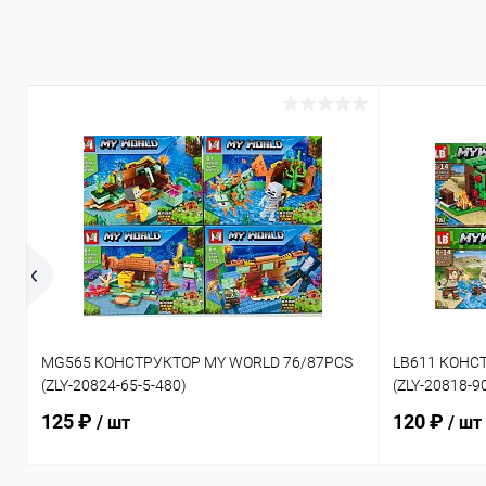
MG565 КОНСТРУКТОР MY WORLD 76/87PCS
LB611 КОНС
(ZLY-20824-65-5-480)
(ZLY-20818-9
125 ₽
120 ₽
/ шт
/ шт