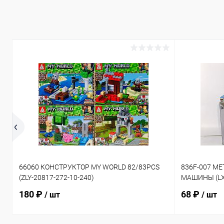
66060 КОНСТРУКТОР MY WORLD 82/83PCS
836F-007 М
(ZLY-20817-272-10-240)
МАШИНЫ (LX-
180 ₽
68 ₽
/ шт
/ шт