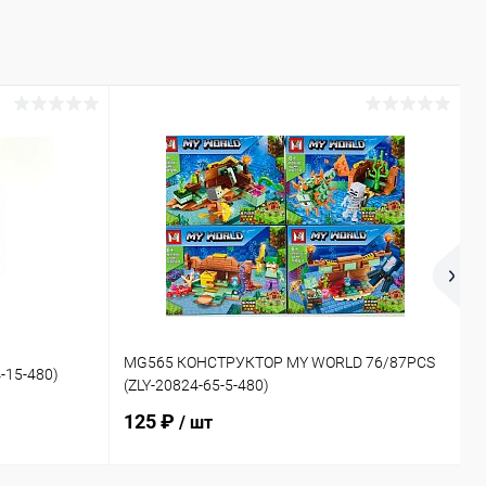
1
MG565 КОНСТРУКТОР MY WORLD 76/87PCS
-15-480)
Д
(ZLY-20824-65-5-480)
2
125 ₽
/ шт