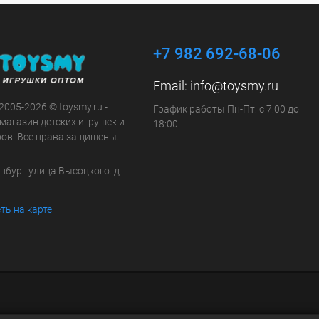
+7 982 692-68-06
Email:
info@toysmy.ru
 2005-2026 © toysmy.ru -
График работы Пн-Пт: с 7:00 до
магазин детских игрушек и
18:00
ров. Все права защищены.
инбург улица Высоцкого. д
ть на карте