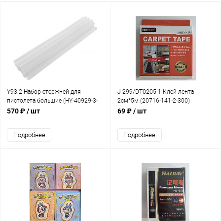
Y93-2 Набор стержней для
J-299/DT0205-1 Клей лента
пистолета большие (HY-40929-3-
2см*5м (20716-141-2-300)
25)
570 ₽
/ шт
69 ₽
/ шт
Подробнее
Подробнее