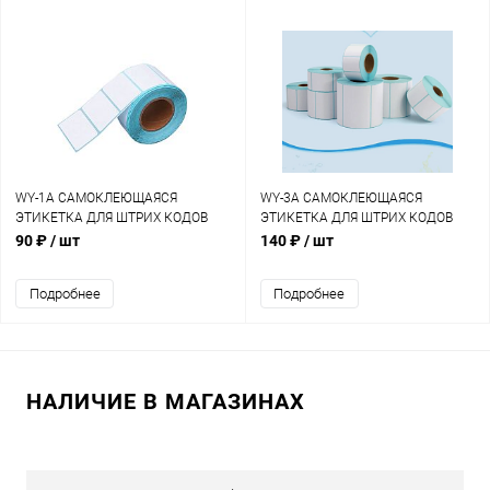
WY-1A САМОКЛЕЮЩАЯСЯ
WY-3A САМОКЛЕЮЩАЯСЯ
ЭТИКЕТКА ДЛЯ ШТРИХ КОДОВ
ЭТИКЕТКА ДЛЯ ШТРИХ КОДОВ
50*30СМ 800ЭТИКЕТОК (HY-
58*40СМ ЭТИКЕТОК (HY-40619-10-
90 ₽
/ шт
140 ₽
/ шт
40519-5-5-150)
10-128)
Подробнее
Подробнее
НАЛИЧИЕ В МАГАЗИНАХ