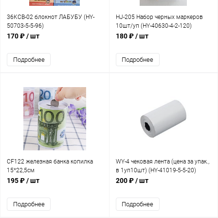
36KCB-02 блокнот ЛАБУБУ (HY-
HJ-205 Набор черных маркеров
50703-5-5-96)
10шт/уп (HY-40630-4-2-120)
170 ₽
/ шт
180 ₽
/ шт
Подробнее
Подробнее
CF122 железная банка копилка
WY-4 чековая лента (цена за упак.,
15*22,5см
в 1уп10шт) (HY-41019-5-5-20)
195 ₽
/ шт
200 ₽
/ шт
Подробнее
Подробнее