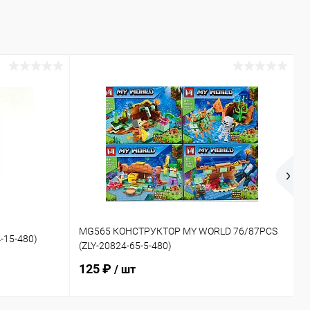
1
MG565 КОНСТРУКТОР MY WORLD 76/87PCS
-15-480)
Д
(ZLY-20824-65-5-480)
2
125 ₽
/ шт