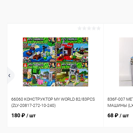
66060 КОНСТРУКТОР MY WORLD 82/83PCS
836F-007 М
(ZLY-20817-272-10-240)
МАШИНЫ (LX-
180 ₽
68 ₽
/ шт
/ шт