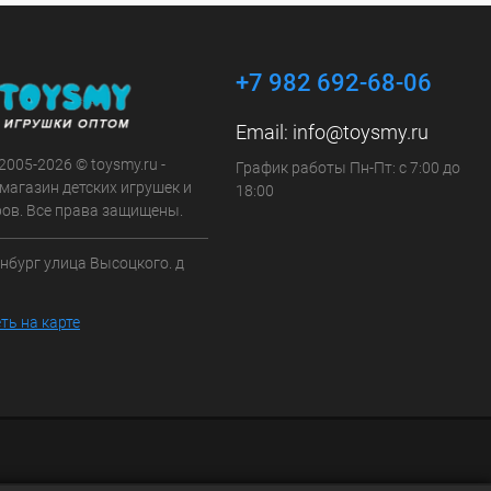
+7 982 692-68-06
Email:
info@toysmy.ru
 2005-2026 © toysmy.ru -
График работы Пн-Пт: с 7:00 до
магазин детских игрушек и
18:00
ров. Все права защищены.
инбург улица Высоцкого. д
ть на карте