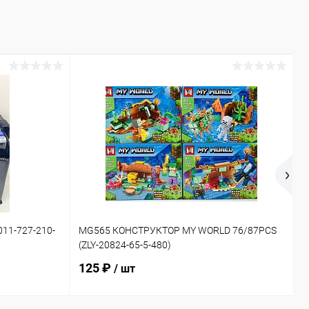
11-727-210-
MG565 КОНСТРУКТОР MY WORLD 76/87PCS
6
(ZLY-20824-65-5-480)
(
125 ₽
/ шт