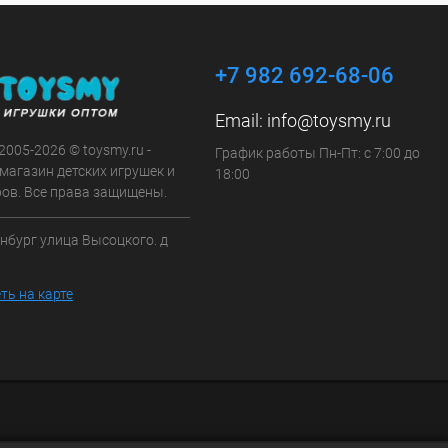
+7 982 692-68-06
Email:
info@toysmy.ru
 2005-2026 © toysmy.ru -
График работы Пн-Пт: с 7:00 до
магазин детских игрушек и
18:00
ров. Все права защищены.
инбург улица Высоцкого. д
ть на карте