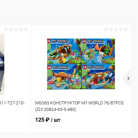
11-727-210-
MG565 КОНСТРУКТОР MY WORLD 76/87PCS
6
(ZLY-20824-65-5-480)
(
125 ₽
/ шт