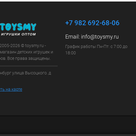
+7 982 692-68-06
Email:
info@toysmy.ru
 2005-2026 © toysmy.ru -
График работы Пн-Пт: с 7:00 до
магазин детских игрушек и
18:00
ров. Все права защищены.
инбург улица Высоцкого. д
ть на карте