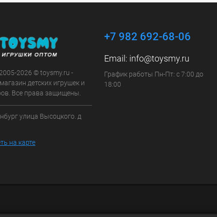
+7 982 692-68-06
Email:
info@toysmy.ru
 2005-2026 © toysmy.ru -
График работы Пн-Пт: с 7:00 до
магазин детских игрушек и
18:00
ров. Все права защищены.
инбург улица Высоцкого. д
ть на карте