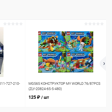
11-727-210-
MG565 КОНСТРУКТОР MY WORLD 76/87PCS
6
(ZLY-20824-65-5-480)
(
125 ₽
/ шт