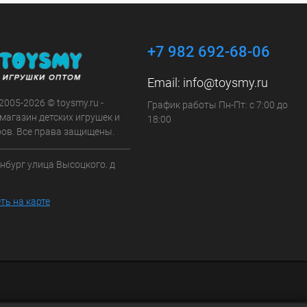
+7 982 692-68-06
Email:
info@toysmy.ru
 2005-2026 © toysmy.ru -
График работы Пн-Пт: с 7:00 до
магазин детских игрушек и
18:00
ров. Все права защищены.
инбург улица Высоцкого. д
ть на карте