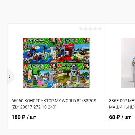
66060 КОНСТРУКТОР MY WORLD 82/83PCS
836F-007 М
(ZLY-20817-272-10-240)
МАШИНЫ (LX-
180 ₽
68 ₽
/ шт
/ шт