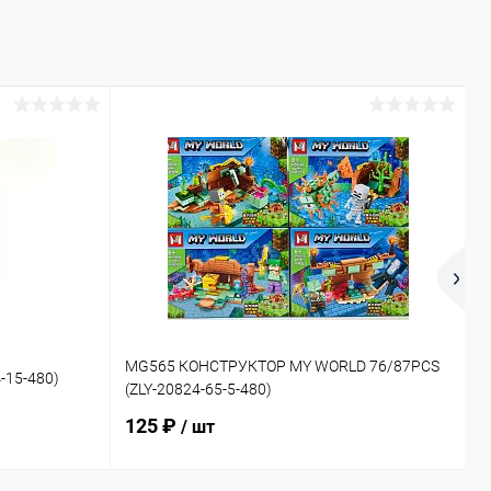
1
MG565 КОНСТРУКТОР MY WORLD 76/87PCS
-15-480)
Д
(ZLY-20824-65-5-480)
2
125 ₽
/ шт