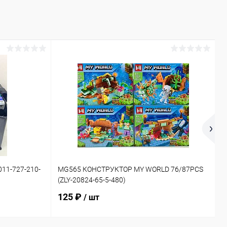
11-727-210-
MG565 КОНСТРУКТОР MY WORLD 76/87PCS
6
(ZLY-20824-65-5-480)
(
125 ₽
/ шт