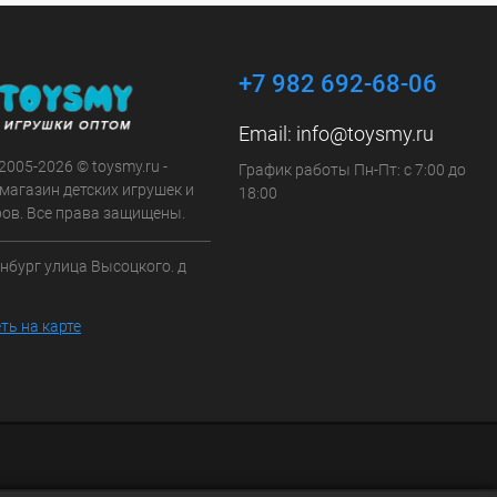
+7 982 692-68-06
Email:
info@toysmy.ru
 2005-2026 © toysmy.ru -
График работы Пн-Пт: с 7:00 до
магазин детских игрушек и
18:00
ров. Все права защищены.
инбург улица Высоцкого. д
ть на карте