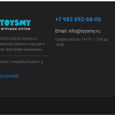
+7 982 692-68-06
Email:
info@toysmy.ru
 2005-2026 © toysmy.ru -
График работы Пн-Пт: с 7:00 до
магазин детских игрушек и
18:00
ров. Все права защищены.
инбург улица Высоцкого. д
ть на карте