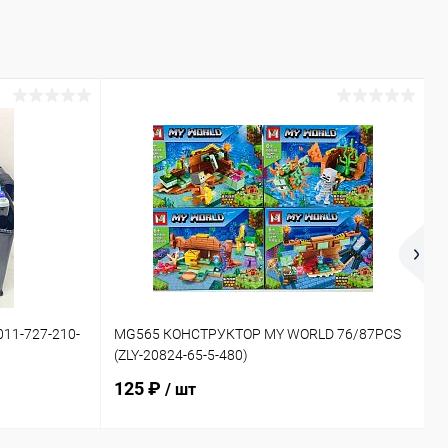
11-727-210-
MG565 КОНСТРУКТОР MY WORLD 76/87PCS
6
(ZLY-20824-65-5-480)
(
125 ₽
/ шт