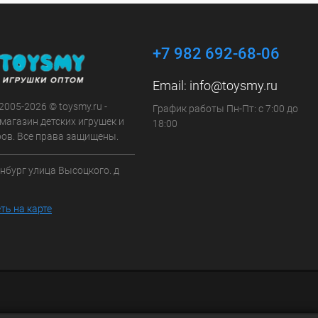
+7 982 692-68-06
Email:
info@toysmy.ru
 2005-2026 © toysmy.ru -
График работы Пн-Пт: с 7:00 до
магазин детских игрушек и
18:00
ров. Все права защищены.
инбург улица Высоцкого. д
ть на карте