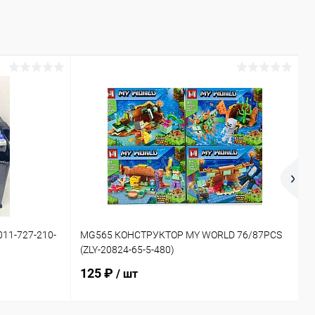
11-727-210-
MG565 КОНСТРУКТОР MY WORLD 76/87PCS
6
(ZLY-20824-65-5-480)
(
125 ₽
/ шт