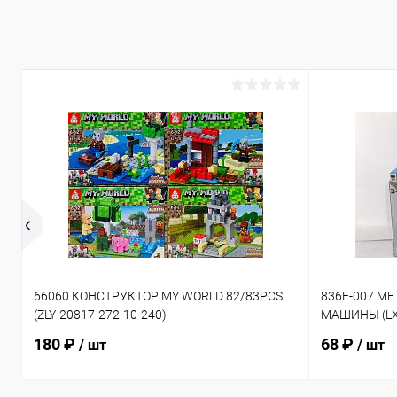
66060 КОНСТРУКТОР MY WORLD 82/83PCS
836F-007 М
(ZLY-20817-272-10-240)
МАШИНЫ (LX-
180 ₽
68 ₽
/ шт
/ шт