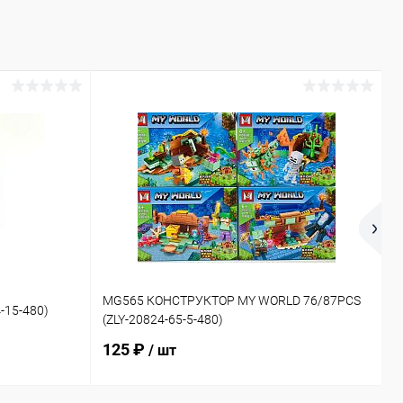
1
MG565 КОНСТРУКТОР MY WORLD 76/87PCS
-15-480)
Д
(ZLY-20824-65-5-480)
2
125 ₽
/ шт