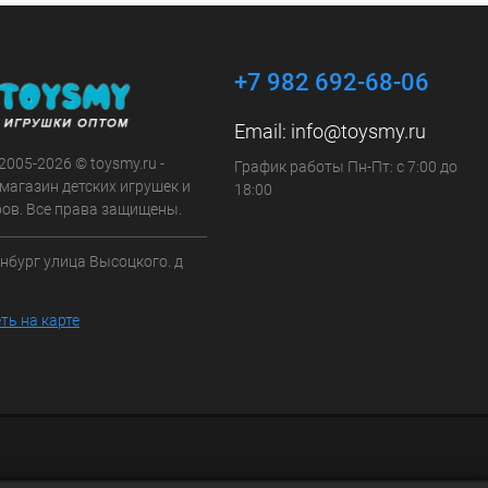
+7 982 692-68-06
Email:
info@toysmy.ru
 2005-2026 © toysmy.ru -
График работы Пн-Пт: с 7:00 до
магазин детских игрушек и
18:00
ров. Все права защищены.
инбург улица Высоцкого. д
ть на карте