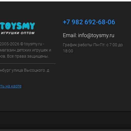
+7 982 692-68-06
Email:
info@toysmy.ru
 2005-2026 © toysmy.ru -
График работы Пн-Пт: с 7:00 до
магазин детских игрушек и
18:00
ров. Все права защищены.
инбург улица Высоцкого. д
ть на карте