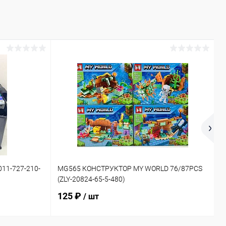
11-727-210-
MG565 КОНСТРУКТОР MY WORLD 76/87PCS
6
(ZLY-20824-65-5-480)
(
125 ₽
/ шт