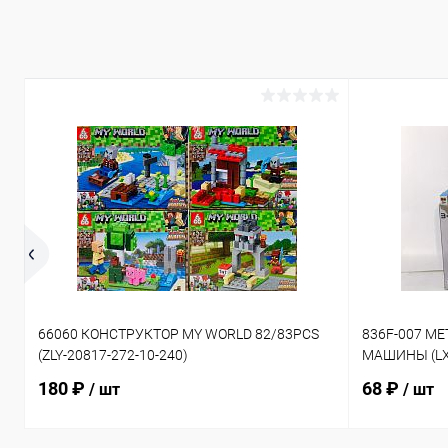
66060 КОНСТРУКТОР MY WORLD 82/83PCS
836F-007 М
(ZLY-20817-272-10-240)
МАШИНЫ (LX-
180 ₽
68 ₽
/ шт
/ шт