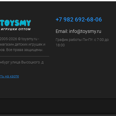
+7 982 692-68-06
Email:
info@toysmy.ru
 2005-2026 © toysmy.ru -
График работы Пн-Пт: с 7:00 до
магазин детских игрушек и
18:00
ров. Все права защищены.
инбург улица Высоцкого. д
ть на карте