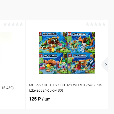
1
MG565 КОНСТРУКТОР MY WORLD 76/87PCS
-15-480)
Д
(ZLY-20824-65-5-480)
2
125 ₽
/ шт