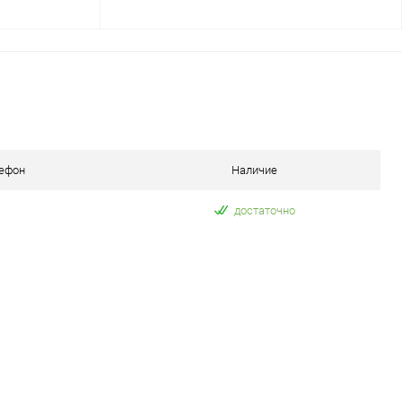
В корзину
авнение
Купить в 1 клик
Сравнение
наличии
В избранное
В наличии
ефон
Наличие
достаточно