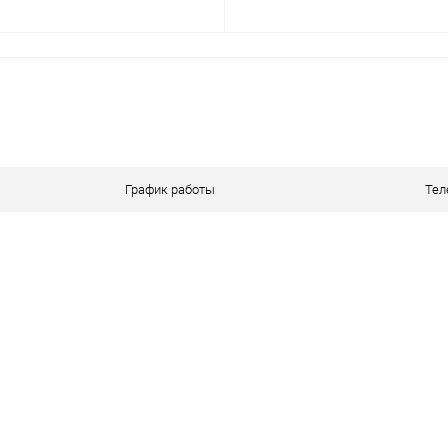
В корзину
В корзину
лик
Сравнение
Купить в 1 клик
Ср
В наличии
В избранное
В 
График работы
Тел