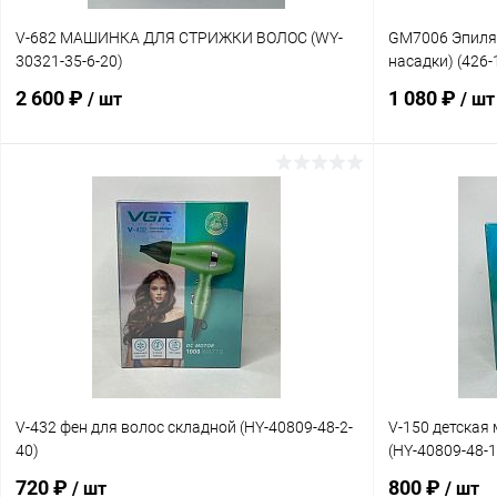
V-682 МАШИНКА ДЛЯ СТРИЖКИ ВОЛОС (WY-
GM7006 Эпилят
30321-35-6-20)
насадки) (426-
2 600 ₽
1 080 ₽
/ шт
/ шт
В корзину
Купить в 1 клик
Сравнение
Купить в 1 к
В избранное
В наличии
В избранное
V-432 фен для волос складной (HY-40809-48-2-
V-150 детская
40)
(HY-40809-48-1
720 ₽
800 ₽
/ шт
/ шт