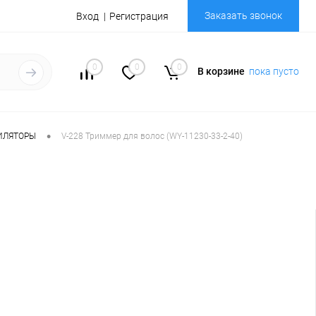
Заказать звонок
Вход
Регистрация
0
0
0
В корзине
пока пусто
•
ИЛЯТОРЫ
V-228 Триммер для волос (WY-11230-33-2-40)