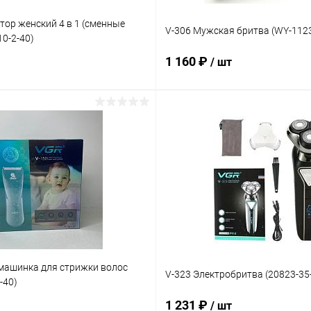
ор женский 4 в 1 (сменные
V-306 Мужская бритва (WY-1123
10-2-40)
1 160 ₽
/ шт
В корзину
В корзину
лик
Сравнение
Купить в 1 клик
Ср
В наличии
В избранное
В 
 машинка для стрижки волос
V-323 Электробритва (20823-35-
-40)
1 231 ₽
/ шт