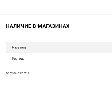
В корзину
НАЛИЧИЕ В МАГАЗИНАХ
Купить в 1 клик
Сравнение
Купить в 1 к
В избранное
В наличии
В избранное
Название
Розница
загрузка карты...