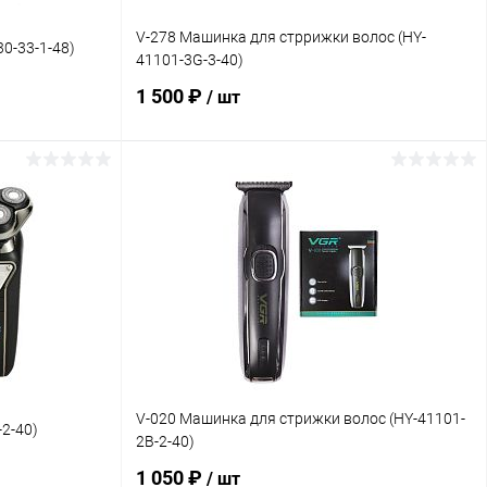
V-278 Машинка для стррижки волос (HY-
0-33-1-48)
41101-3G-3-40)
1 500 ₽
/ шт
В корзину
авнение
Купить в 1 клик
Сравнение
наличии
В избранное
В наличии
V-020 Машинка для стрижки волос (HY-41101-
2-40)
2B-2-40)
1 050 ₽
/ шт