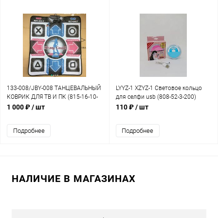
133-008/JBY-008 ТАНЦЕВАЛЬНЫЙ
LYYZ-1 XZYZ-1 Световое кольцо
КОВРИК ДЛЯ ТВ И ПК (815-16-10-
для селфи usb (808-52-3-200)
25)
1 000 ₽
/ шт
110 ₽
/ шт
Подробнее
Подробнее
НАЛИЧИЕ В МАГАЗИНАХ