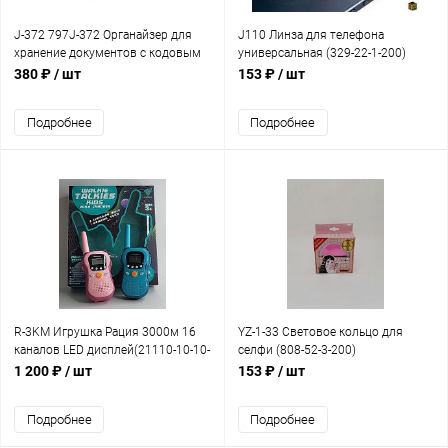
J-372 797J-372 Органайзер для
J110 Линза для телефона
хранение документов с кодовым
универсальная (329-22-1-200)
замком 37*27*12см(MX-30610-5-5-
380 ₽
/ шт
153 ₽
/ шт
100)
Подробнее
Подробнее
R-3KM Игрушка Рация 3000м 16
YZ-1-33 Световое кольцо для
каналов LED дисплей(21110-10-10-
селфи (808-52-3-200)
48)
1 200 ₽
/ шт
153 ₽
/ шт
Подробнее
Подробнее