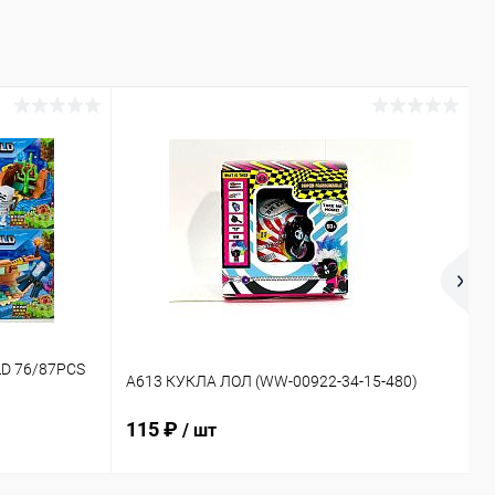
D 76/87PCS
2
A613 КУКЛА ЛОЛ (WW-00922-34-15-480)
5
115 ₽
/ шт