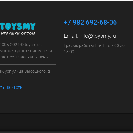
+7 982 692-68-06
Email:
info@toysmy.ru
 2005-2026 © toysmy.ru -
График работы Пн-Пт: с 7:00 до
магазин детских игрушек и
18:00
ров. Все права защищены.
инбург улица Высоцкого. д
ть на карте