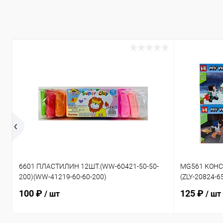
6601 ПЛАСТИЛИН 12ШТ.(WW-60421-50-50-
MG561 КОНС
200)(WW-41219-60-60-200)
(ZLY-20824-6
100 ₽
125 ₽
/ шт
/ шт