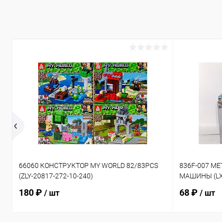
66060 КОНСТРУКТОР MY WORLD 82/83PCS
836F-007 М
(ZLY-20817-272-10-240)
МАШИНЫ (LX-
180 ₽
68 ₽
/ шт
/ шт