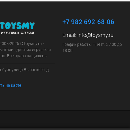
+7 982 692-68-06
Email:
info@toysmy.ru
 2005-2026 © toysmy.ru -
График работы Пн-Пт: с 7:00 до
магазин детских игрушек и
18:00
ров. Все права защищены.
инбург улица Высоцкого. д
ть на карте