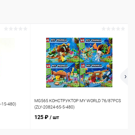
1
MG565 КОНСТРУКТОР MY WORLD 76/87PCS
-15-480)
Д
(ZLY-20824-65-5-480)
2
125 ₽
/ шт