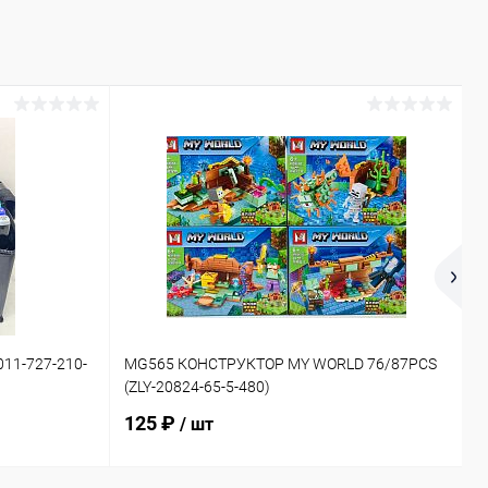
11-727-210-
MG565 КОНСТРУКТОР MY WORLD 76/87PCS
6
(ZLY-20824-65-5-480)
(
125 ₽
/ шт