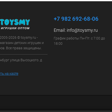
+7 982 692-68-06
Email:
info@toysmy.ru
 2005-2026 © toysmy.ru -
График работы Пн-Пт: с 7:00 до
магазин детских игрушек и
18:00
ров. Все права защищены.
инбург улица Высоцкого. д
ть на карте