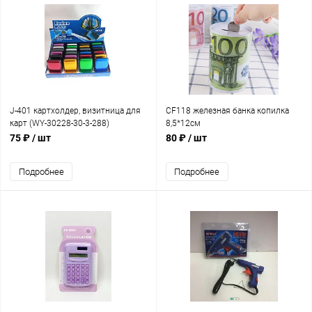
J-401 картхолдер, визитница для
CF118 железная банка копилка
карт (WY-30228-30-3-288)
8,5*12см
75 ₽
/ шт
80 ₽
/ шт
Подробнее
Подробнее