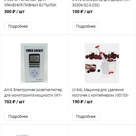
ХРАНЕНИЯ ПИВНЫХ БУТЫЛОК
30306-52-3-200)
(30215-40-5-60)
300 ₽
/ шт
100 ₽
/ шт
Подробнее
Подробнее
AH-3 Электронная розетка-тестер,
LY-64L Машинка для удаления
для мониторинга мощности (WY-
косточек с контейнером (-30103-
11231-11-2-50)
50-25-30)
702 ₽
/ шт
190 ₽
/ шт
Подробнее
Подробнее