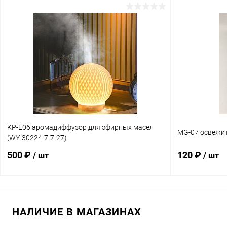
В корзину
Купить в 1 клик
Сравнение
Купить в 1 к
В избранное
В наличии
В избранное
KP-E06 аромадиффузор для эфирных масел
MG-07 освежите
(WY-30224-7-7-27)
500 ₽
120 ₽
/ шт
/ шт
В корзину
НАЛИЧИЕ В МАГАЗИНАХ
Купить в 1 клик
Сравнение
Купить в 1 к