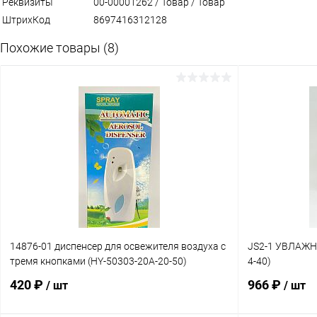
Реквизиты
00-00001262 / Товар / Товар
ШтрихКод
8697416312128
Похожие товары (8)
14876-01 диспенсер для освежителя воздуха с
JS2-1 УВЛАЖН
тремя кнопками (HY-50303-20A-20-50)
4-40)
420 ₽
966 ₽
/ шт
/ шт