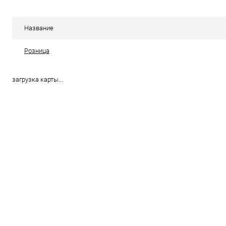
В избранное
В наличии
В избранное
Название
Розница
загрузка карты...