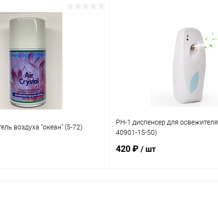
В корзину
В корзину
лик
Сравнение
Купить в 1 клик
Ср
В наличии
В избранное
В 
PH-1 диспенсер для освежителя
ль воздуха "океан" (5-72)
40901-15-50)
420 ₽
/ шт
В корзину
В корзину
лик
Сравнение
Купить в 1 клик
Ср