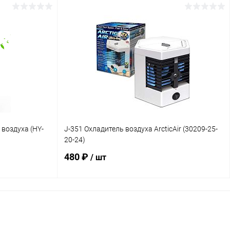
В корзину
авнение
Купить в 1 клик
Сравнение
наличии
В избранное
В наличии
 воздуха (HY-
J-351 Охладитель воздуха ArcticAir (30209-25-
20-24)
480 ₽
/ шт
В корзину
авнение
Купить в 1 клик
Сравнение