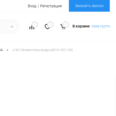
Заказать звонок
Вход
Регистрация
0
0
0
В корзине
пока пусто
•
ХА
J163 Увлажнитель воздуха(816-182-1-90)