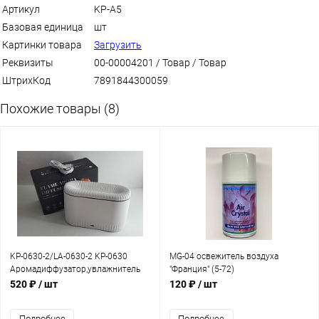
Артикул
KP-A5
Базовая единица
шт
Картинки товара
Загрузить
Реквизиты
00-00004201 / Товар / Товар
ШтрихКод
7891844300059
Похожие товары (8)
KP-0630-2/LA-0630-2 KP-0630
MG-04 освежитель воздуха
Аромадиффузатор,увлажнитель
"Франция" (5-72)
воздуха с USB-подсветкой (HY-
520 ₽
/ шт
120 ₽
/ шт
40120-4-1-40)
Подробнее
Подробнее